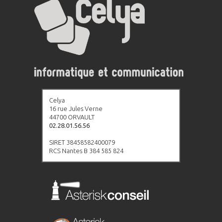
Celya
16 rue Jules Verne
44700 ORVAULT
02.28.01.56.56
SIRET 38458582400079
RCS Nantes B 384 585 824