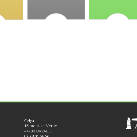
Celya
16 rue Jules Verne
44700 ORVAULT
02.28.01.56.56