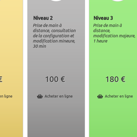
Niveau 2
Niveau 3
Prise de main à
Prise de main à
distance, consultation
distance,
de la configuration et
modification majeure,
modification mineure,
1 heure
30 min
€
100 €
180 €
en ligne
Acheter en ligne
Acheter en ligne